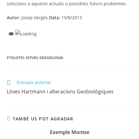
solucions a aquests actuals o possibles futurs problemes.
Autor:
Josep Vergés
Data:
19/8/2013
ETIQUETES
:
ESTUDI
,
GEOGIOLOGÍA
Llegeix
Entrada anterior
més
Línies Hartmann i alteracions Geobiológiques
articles
TAMBÉ US POT AGRADAR
Exemple Montse