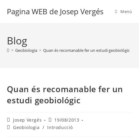
Vés
Pagina WEB de Josep Vergés
al
Menú
contingut
Blog
>
Geobiologia
>
Quan és recomanable fer un estudi geobiológic
Quan és recomanable fer un
estudi geobiológic
Autor
Entrada
Josep Vergés
19/08/2013
de
publicada:
Categoria
Geobiologia
/
Introducció
l'entrada:
de
l'entrada: