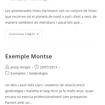
l'entrada:
de
l'entrada:
Les anomenades línies Hartmann són un conjunt de línies
que recorren tot el planeta de nord a sud i d’est a oest, de
manera semblant als meridians i paral·lels que…
Línies
Continueu Llegint
Hartmann
I
Alteracions
Geobiológiques
Exemple Montse
Autor
Entrada
Josep Vergés
29/07/2013
de
publicada:
Categoria
Exemples
/
Geobiologia
l'entrada:
de
l'entrada:
Un dels casos més clars i evidents de relació entre
geobiologia i malaltia el vaig tenir ja fa molts anys, quan
encara no exercia professionalment com prospector.
Parlant amb un…