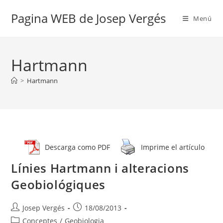
Vés
Pagina WEB de Josep Vergés
al
Menú
contingut
Hartmann
>
Hartmann
Descarga como PDF
Imprime el artículo
Línies Hartmann i alteracions
Geobiológiques
Autor
Entrada
Josep Vergés
18/08/2013
de
publicada:
Categoria
Conceptes
/
Geobiologia