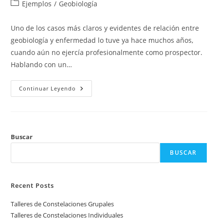
de
de
Categoría
Ejemplos
/
Geobiología
la
la
de
entrada:
entrada:
la
Uno de los casos más claros y evidentes de relación entre
entrada:
geobiología y enfermedad lo tuve ya hace muchos años,
cuando aún no ejercía profesionalmente como prospector.
Hablando con un…
Ejemplo
Continuar Leyendo
Montse
Buscar
BUSCAR
Recent Posts
Talleres de Constelaciones Grupales
Talleres de Constelaciones Individuales