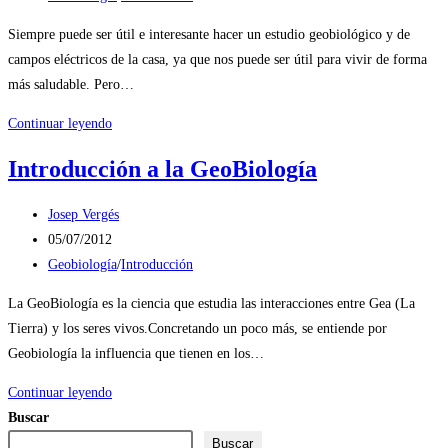
entrada:
la
de
Siempre puede ser útil e interesante hacer un estudio geobiológico y de
entrada:
la
campos eléctricos de la casa, ya que nos puede ser útil para vivir de forma
entrada:
más saludable. Pero…
Cuando
Continuar leyendo
es
Introducción a la GeoBiología
recomendable
hacer
Autor
Josep Vergés
un
de
Publicación
05/07/2012
estudio
la
de
Categoría
Geobiología
/
Introducción
geobiológico
entrada:
la
de
La GeoBiología es la ciencia que estudia las interacciones entre Gea (La
entrada:
la
Tierra) y los seres vivos.Concretando un poco más, se entiende por
entrada:
Geobiología la influencia que tienen en los…
Introducción
Continuar leyendo
a
Buscar
la
Buscar