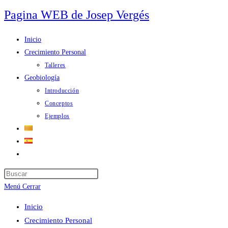
Ir
Pagina WEB de Josep Vergés
al
contenido
Inicio
Crecimiento Personal
Talleres
Geobiología
Introducción
Conceptos
Ejemplos
Alternar
búsqueda
Pulsa
de
Escape
Menú
Cerrar
la
para
web
Inicio
cerrar
Crecimiento Personal
el