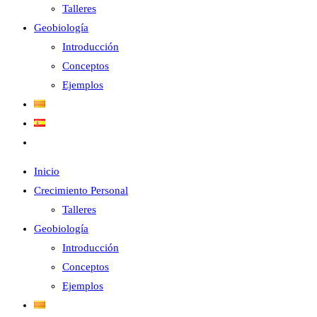
Talleres
panel
Geobiología
de
Introducción
búsqueda.
Conceptos
Ejemplos
Alternar
búsqueda
Inicio
de
Crecimiento Personal
la
Talleres
web
Geobiología
Introducción
Conceptos
Ejemplos