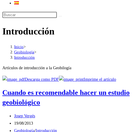
Buscar
en
Introducción
esta
web
Inicio
>
Geobiología
>
Introducción
Artículos de introducción a la Geobilogía
Descarga como PDF
Imprime el artículo
Cuando es recomendable hacer un estudio
geobiológico
Autor
Josep Vergés
de
Publicación
19/08/2013
la
de
Categoría
Geobiología
/
Introducción