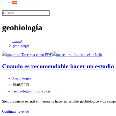
Buscar
en
geobiología
esta
web
Inicio
>
geobiología
Descarga como PDF
Imprime el artículo
Cuando es recomendable hacer un estudio 
Autor
Josep Vergés
de
Publicación
19/08/2013
la
de
Categoría
Geobiología
/
Introducción
entrada:
la
de
Siempre puede ser útil e interesante hacer un estudio geobiológico y de campo
entrada:
la
entrada:
Cuando
Continuar leyendo