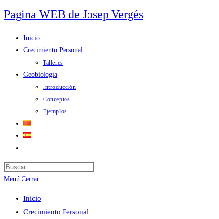
Ir
Pagina WEB de Josep Vergés
al
contenido
Inicio
Crecimiento Personal
Talleres
Geobiología
Introducción
Conceptos
Ejemplos
Alternar
búsqueda
Pulsa
de
Escape
Menú
Cerrar
la
para
web
Inicio
cerrar
Crecimiento Personal
el