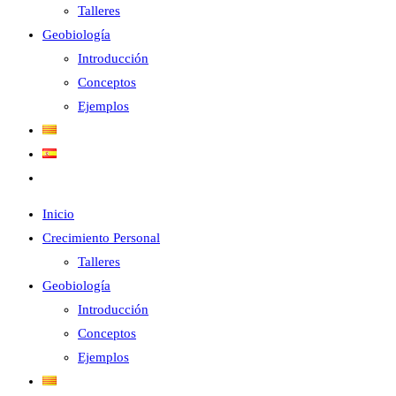
Talleres
panel
Geobiología
de
Introducción
búsqueda.
Conceptos
Ejemplos
Alternar
búsqueda
Inicio
de
Crecimiento Personal
la
Talleres
web
Geobiología
Introducción
Conceptos
Ejemplos