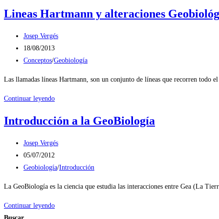
es
Lineas Hartmann y alteraciones Geobiológ
recomendable
hacer
Autor
Josep Vergés
un
de
Publicación
18/08/2013
estudio
la
de
Categoría
Conceptos
/
Geobiología
geobiológico
entrada:
la
de
Las llamadas líneas Hartmann, son un conjunto de líneas que recorren todo el 
entrada:
la
entrada:
Lineas
Continuar leyendo
Hartmann
Introducción a la GeoBiología
y
alteraciones
Autor
Josep Vergés
Geobiológicas
de
Publicación
05/07/2012
la
de
Categoría
Geobiología
/
Introducción
entrada:
la
de
La GeoBiología es la ciencia que estudia las interacciones entre Gea (La Tier
entrada:
la
entrada:
Introducción
Continuar leyendo
a
Buscar